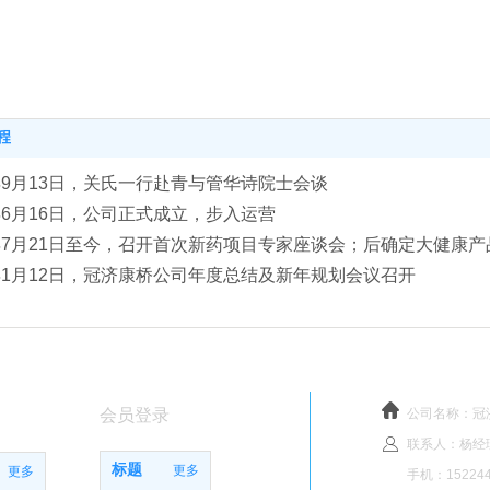
程
1年9月13日，关氏一行赴青与管华诗院士会谈
2年6月16日，公司正式成立，步入运营
2年7月21日至今，召开首次新药项目专家座谈会；后确定大健康
3年1月12日，冠济康桥公司年度总结及新年规划会议召开
会员登录
公司名称：冠
联系人：杨经
标题
更多
更多
手机：152244